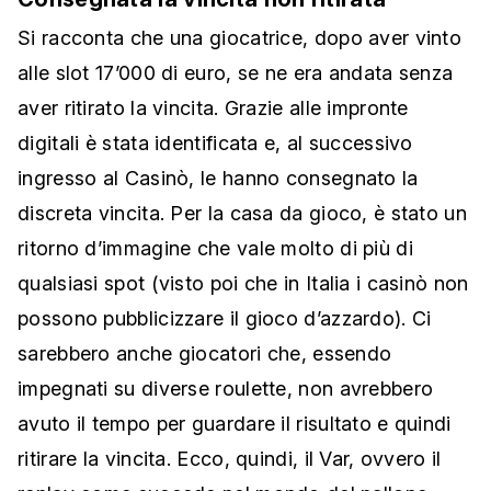
Si racconta che una giocatrice, dopo aver vinto
alle slot 17’000 di euro, se ne era andata senza
aver ritirato la vincita. Grazie alle impronte
digitali è stata identificata e, al successivo
ingresso al Casinò, le hanno consegnato la
discreta vincita. Per la casa da gioco, è stato un
ritorno d’immagine che vale molto di più di
qualsiasi spot (visto poi che in Italia i casinò non
possono pubblicizzare il gioco d’azzardo). Ci
sarebbero anche giocatori che, essendo
impegnati su diverse roulette, non avrebbero
avuto il tempo per guardare il risultato e quindi
ritirare la vincita. Ecco, quindi, il Var, ovvero il