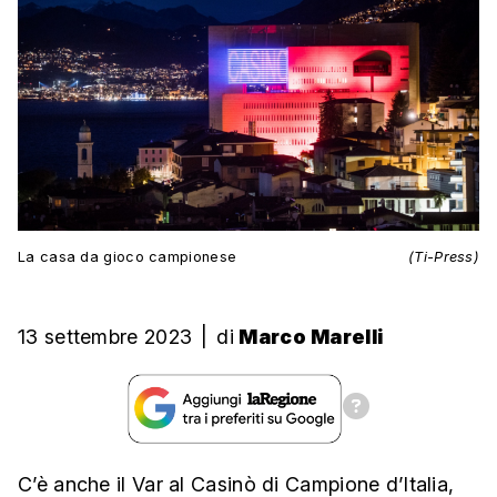
La casa da gioco campionese
(Ti-Press)
13 settembre 2023
|
di
Marco Marelli
C’è anche il Var al Casinò di Campione d’Italia,