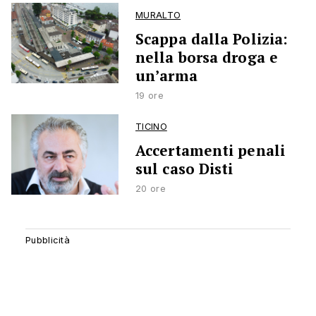
MURALTO
Scappa dalla Polizia:
nella borsa droga e
un’arma
19 ore
TICINO
Accertamenti penali
sul caso Disti
20 ore