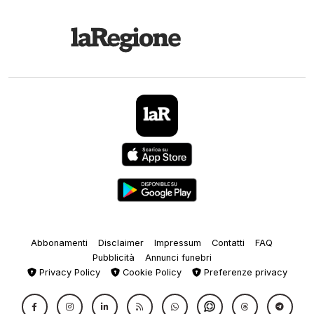
Abbonamenti
Disclaimer
Impressum
Contatti
FAQ
Pubblicità
Annunci funebri
Privacy Policy
Cookie Policy
Preferenze privacy