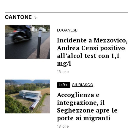
CANTONE
LUGANESE
Incidente a Mezzovico,
Andrea Censi positivo
all’alcol test con 1,1
mg/l
18 ore
laR+
GIUBIASCO
Accoglienza e
integrazione, il
Seghezzone apre le
porte ai migranti
18 ore