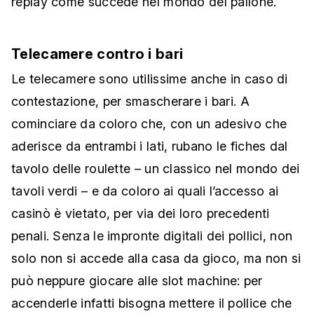
replay come succede nel mondo del pallone.
Telecamere contro i bari
Le telecamere sono utilissime anche in caso di
contestazione, per smascherare i bari. A
cominciare da coloro che, con un adesivo che
aderisce da entrambi i lati, rubano le fiches dal
tavolo delle roulette – un classico nel mondo dei
tavoli verdi – e da coloro ai quali l’accesso ai
casinò è vietato, per via dei loro precedenti
penali. Senza le impronte digitali dei pollici, non
solo non si accede alla casa da gioco, ma non si
può neppure giocare alle slot machine: per
accenderle infatti bisogna mettere il pollice che