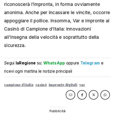
riconoscerà l’impronta, in forma ovviamente
anonima. Anche per incassare le vincite, occorre
appoggiare il pollice. Insomma, Var e impronte al
Casinò di Campione d’Italia: innovazioni
all'insegna della velocità e soprattutto della
sicurezza.
Segui
laRegione
su:
WhatsApp
oppure
Telegram
e
ricevi ogni mattina le notizie principali
campione d'italia
casinò
impronte digitali
var