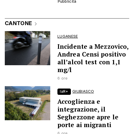
CANTONE
LUGANESE
Incidente a Mezzovico,
Andrea Censi positivo
all’alcol test con 1,1
mg/l
6 ore
laR+
GIUBIASCO
Accoglienza e
integrazione, il
Seghezzone apre le
porte ai migranti
6 ore