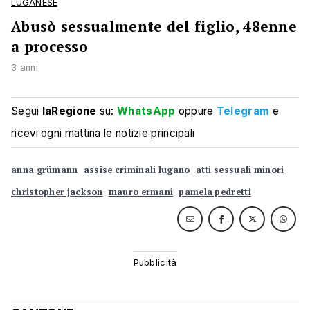
LUGANESE
Abusò sessualmente del figlio, 48enne
a processo
3 anni
Segui
laRegione
su:
WhatsApp
oppure
Telegram
e
ricevi ogni mattina le notizie principali
anna grümann
assise criminali lugano
atti sessuali minori
christopher jackson
mauro ermani
pamela pedretti