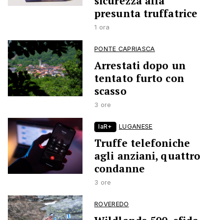
sicurezza alla
presunta truffatrice
1 ora
PONTE CAPRIASCA
Arrestati dopo un
tentato furto con
scasso
3 ore
laR+
LUGANESE
Truffe telefoniche
agli anziani, quattro
condanne
3 ore
ROVEREDO