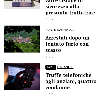
carcerazione di
sicurezza alla
presunta truffatrice
6 ore
PONTE CAPRIASCA
Arrestati dopo un
tentato furto con
scasso
8 ore
laR+
LUGANESE
Truffe telefoniche
agli anziani, quattro
condanne
8 ore