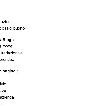
cazione
Tombola
cosa di buono
Fumetto
Vignette
aBlog
Scrivici
ia #wwf
liredazionale
aziende
rmano
e pagine
ivio
reve
 azienda
m