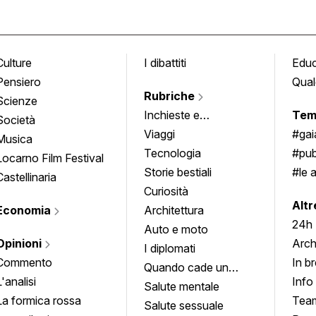
Culture
I dibattiti
Edu
Pensiero
Qual
Rubriche
Scienze
Inchieste e
Tem
Società
approfondimenti
Viaggi
#ga
Musica
Tecnologia
#pub
Locarno Film Festival
Storie bestiali
#le 
Castellinaria
Curiosità
info
Altr
Economia
Architettura
24h
Auto e moto
Opinioni
Arch
I diplomati
Commento
In b
Quando cade un
L'analisi
Info
quadro
Salute mentale
La formica rossa
Tea
Salute sessuale