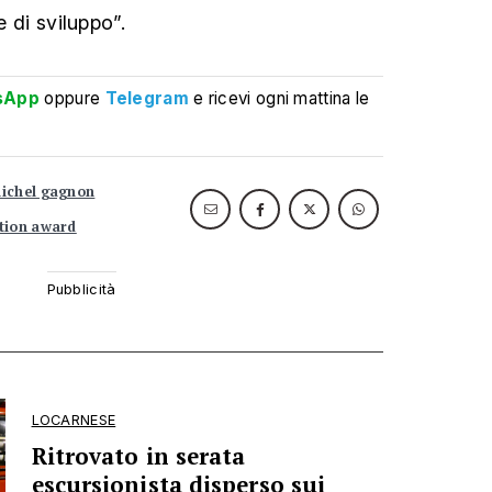
e di sviluppo”.
sApp
oppure
Telegram
e ricevi ogni mattina le
ichel gagnon
ation award
LOCARNESE
Ritrovato in serata
escursionista disperso sui