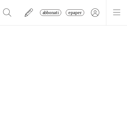
abbonati
epaper