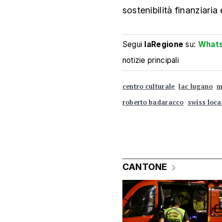
sostenibilità finanziaria 
Segui
laRegione
su:
What
notizie principali
centro culturale
lac lugano
m
roberto badaracco
swiss loc
CANTONE