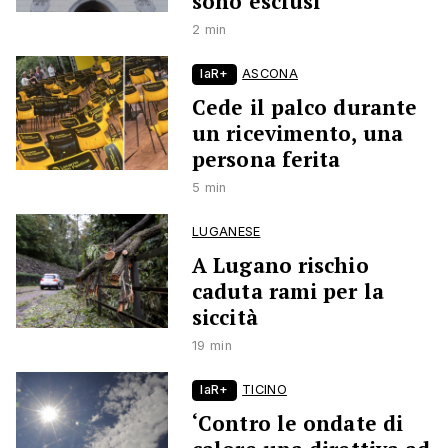
sono esclusi’
2 min
laR+
ASCONA
Cede il palco durante
un ricevimento, una
persona ferita
5 min
LUGANESE
A Lugano rischio
caduta rami per la
siccità
19 min
laR+
TICINO
‘Contro le ondate di