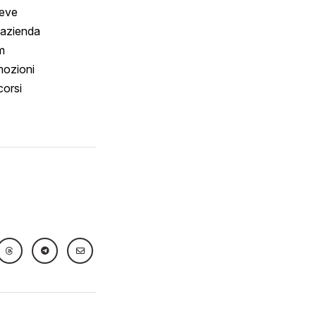
reve
 azienda
m
ozioni
orsi