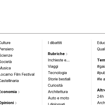
Culture
I dibattiti
Edu
Pensiero
Qual
Rubriche
Scienze
Inchieste e
Tem
Società
approfondimenti
Viaggi
#ga
Musica
Tecnologia
#pub
Locarno Film Festival
Storie bestiali
#le 
Castellinaria
Curiosità
info
Altr
Economia
Architettura
24h
Auto e moto
Opinioni
Arch
I diplomati