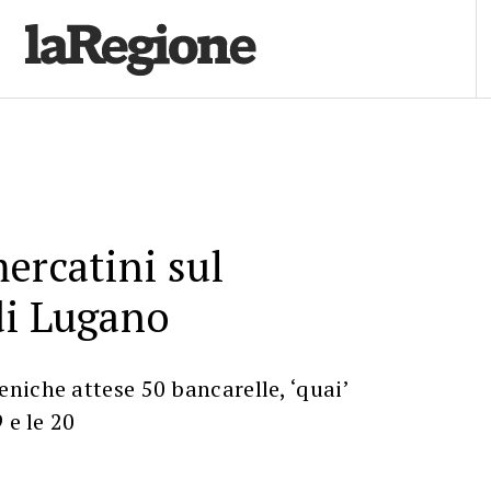
ercatini sul
di Lugano
niche attese 50 bancarelle, ‘quai’
 e le 20