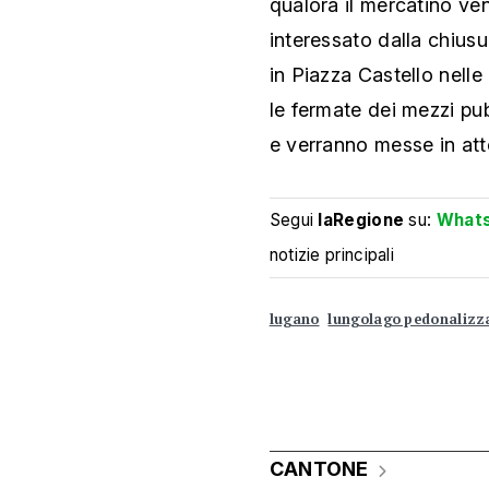
qualora il mercatino ven
interessato dalla chiusu
in Piazza Castello nell
le fermate dei mezzi pu
e verranno messe in atto
Segui
laRegione
su:
What
notizie principali
lugano
lungolago pedonalizz
CANTONE