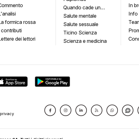
Commento
In b
Quando cade un
L'analisi
Info
quadro
Salute mentale
La formica rossa
Tea
Salute sessuale
I contributi
Prom
Ticino Scienza
Lettere dei lettori
Conc
Scienza e medicina
privacy