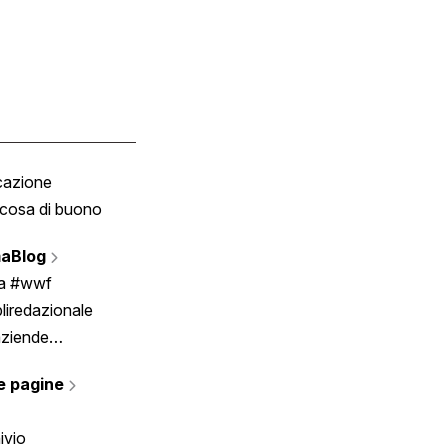
cazione
Tombola
cosa di buono
Fumetto
Vignette
aBlog
Scrivici
ia #wwf
liredazionale
aziende
rmano
e pagine
ivio