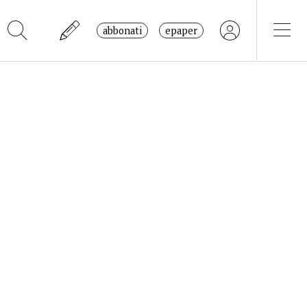
abbonati
epaper