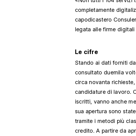
«Non tutti i 104 servizi
completamente digitaliz
capodicastero Consulenz
legata alle firme digita
Le cifre
Stando ai dati forniti da
consultato duemila vol
circa novanta richieste, 
candidature di lavoro. O
iscritti, vanno anche me
sua apertura sono state 
tramite i metodi più cla
credito. A partire da ap