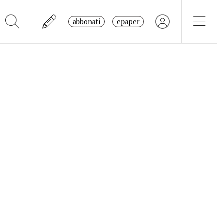
abbonati
epaper