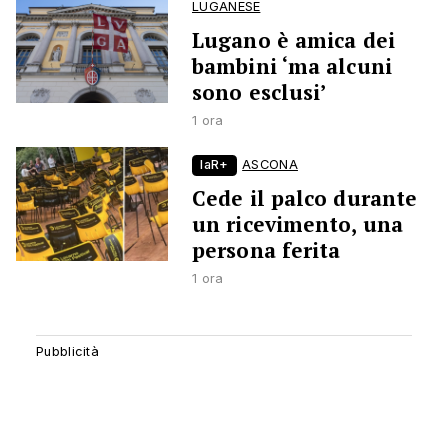
LUGANESE
Lugano è amica dei
bambini ‘ma alcuni
sono esclusi’
1 ora
laR+
ASCONA
Cede il palco durante
un ricevimento, una
persona ferita
1 ora