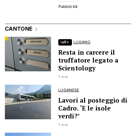
CANTONE
laR+
LUGANO
Resta in carcere il
truffatore legato a
Scientology
1 ora
LUGANESE
Lavori al posteggio di
Cadro. ‘E le isole
verdi?’
1 ora