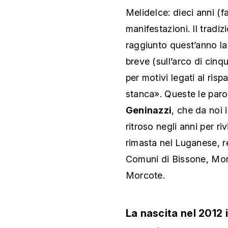
MelideIce: dieci anni (f
manifestazioni. Il tradi
raggiunto quest’anno la
breve (sull’arco di cinq
per motivi legati al ri
stanca». Queste le paro
Geninazzi
, che da noi
ritroso negli anni per ri
rimasta nel Luganese, re
Comuni di Bissone, Mor
Morcote.
La nascita nel 2012