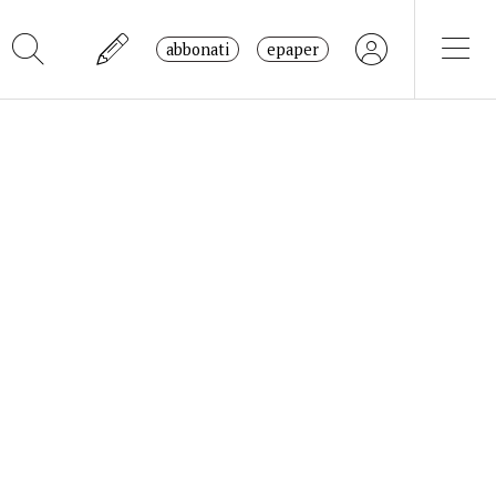
abbonati
epaper