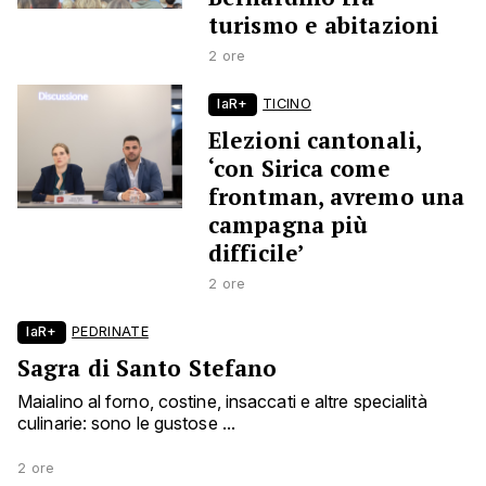
turismo e abitazioni
2 ore
laR+
TICINO
Elezioni cantonali,
‘con Sirica come
frontman, avremo una
campagna più
difficile’
2 ore
laR+
PEDRINATE
Sagra di Santo Stefano
Maialino al forno, costine, insaccati e altre specialità
culinarie: sono le gustose ...
2 ore