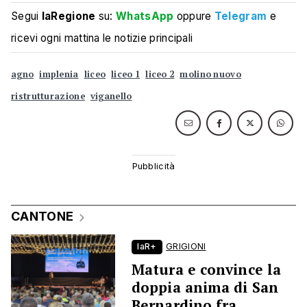
Segui
laRegione
su:
WhatsApp
oppure
Telegram
e
ricevi ogni mattina le notizie principali
agno
implenia
liceo
liceo 1
liceo 2
molino nuovo
ristrutturazione
viganello
CANTONE
laR+
GRIGIONI
Matura e convince la
doppia anima di San
Bernardino fra