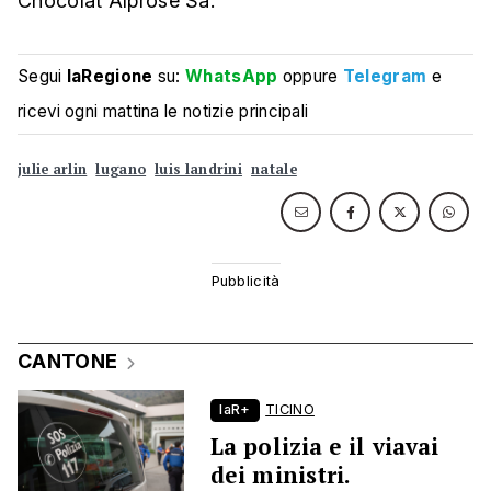
Chocolat Alprose Sa.
Segui
laRegione
su:
WhatsApp
oppure
Telegram
e
ricevi ogni mattina le notizie principali
julie arlin
lugano
luis landrini
natale
CANTONE
laR+
TICINO
La polizia e il viavai
dei ministri.