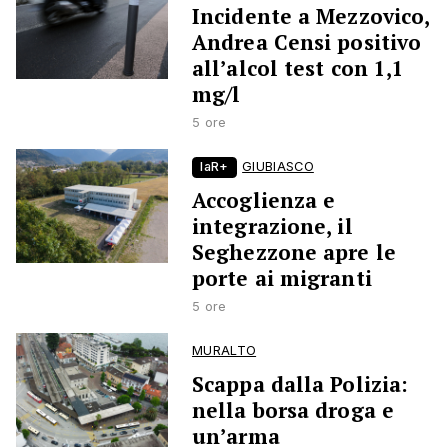
Incidente a Mezzovico,
Andrea Censi positivo
all’alcol test con 1,1
mg/l
5 ore
laR+
GIUBIASCO
Accoglienza e
integrazione, il
Seghezzone apre le
porte ai migranti
5 ore
MURALTO
Scappa dalla Polizia:
nella borsa droga e
un’arma