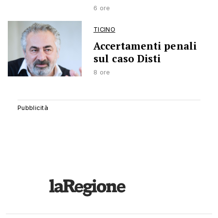
6 ore
TICINO
Accertamenti penali
sul caso Disti
8 ore