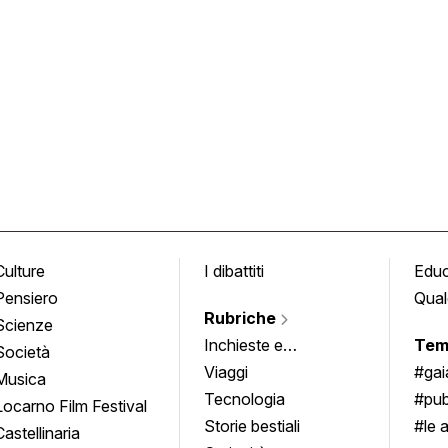
Culture
I dibattiti
Edu
Pensiero
Qual
Rubriche
Scienze
Inchieste e
Tem
Società
approfondimenti
Viaggi
#ga
Musica
Tecnologia
#pub
Locarno Film Festival
Storie bestiali
#le 
Castellinaria