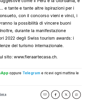
suggestive come il Perù e la Giordania, e
… e tante e tante altre ispirazioni per i
onsueto, con il concorso vieni e vinci, i
avranno la possibilità di vincere buoni
Inoltre, durante la manifestazione
tori 2022 degli Swiss tourism awards: i
llenze del turismo internazionale.
ul sito: www.fieraartecasa.ch.
sApp
oppure
Telegram
e ricevi ogni mattina le
fiera