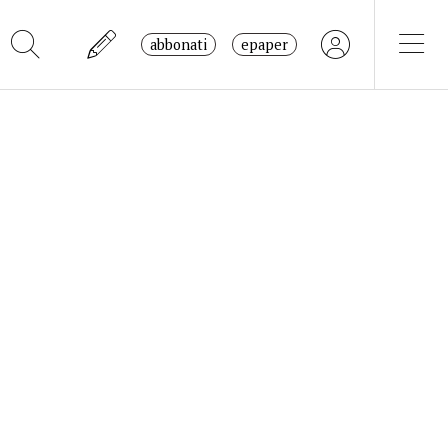
abbonati
epaper