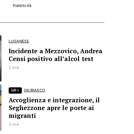
LUGANESE
Incidente a Mezzovico, Andrea
Censi positivo all’alcol test
2 ore
laR+
GIUBIASCO
Accoglienza e integrazione, il
Seghezzone apre le porte ai
migranti
3 ore