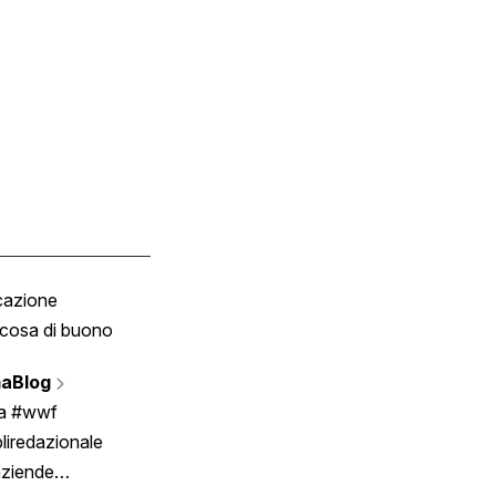
cazione
Tombola
cosa di buono
Fumetto
Vignette
aBlog
Scrivici
ia #wwf
liredazionale
aziende