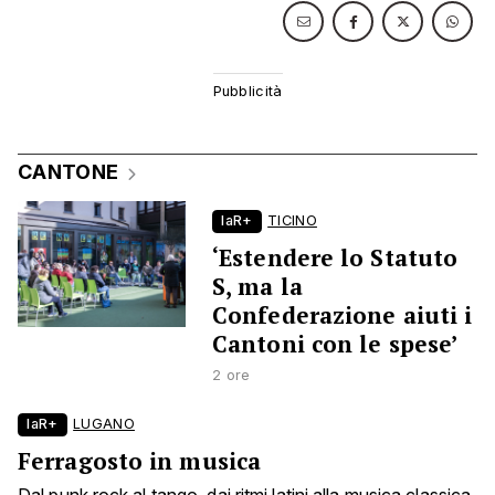
CANTONE
laR+
TICINO
‘Estendere lo Statuto
S, ma la
Confederazione aiuti i
Cantoni con le spese’
2 ore
laR+
LUGANO
Ferragosto in musica