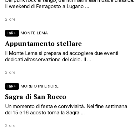
Dal punk rock al tango, dai ritmi latini alla musica classica.
Il weekend di Ferragosto a Lugano ...
2 ore
laR+
MONTE LEMA
Appuntamento stellare
Il Monte Lema si prepara ad accogliere due eventi
dedicati all’osservazione del cielo. Il ...
2 ore
laR+
MORBIO INFERIORE
Sagra di San Rocco
Un momento di festa e convivialità. Nel fine settimana
del 15 e 16 agosto torna la Sagra ...
2 ore