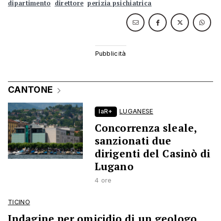
dipartimento
direttore
perizia psichiatrica
CANTONE
laR+
LUGANESE
Concorrenza sleale,
sanzionati due
dirigenti del Casinò di
Lugano
4 ore
TICINO
Indagine per omicidio di un geologo