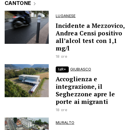
CANTONE
LUGANESE
Incidente a Mezzovico,
Andrea Censi positivo
all’alcol test con 1,1
mg/l
18 ore
laR+
GIUBIASCO
Accoglienza e
integrazione, il
Seghezzone apre le
porte ai migranti
18 ore
MURALTO