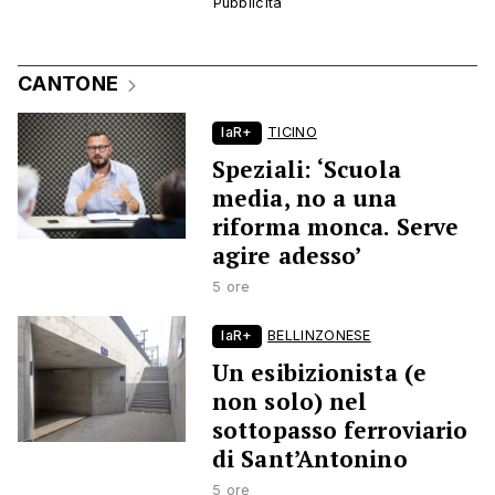
CANTONE
laR+
TICINO
Speziali: ‘Scuola
media, no a una
riforma monca. Serve
agire adesso’
5 ore
laR+
BELLINZONESE
Un esibizionista (e
non solo) nel
sottopasso ferroviario
di Sant’Antonino
5 ore