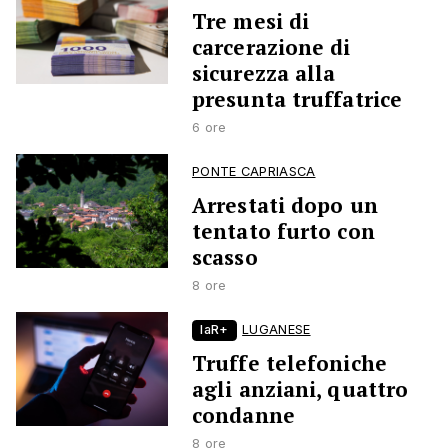
Tre mesi di
carcerazione di
sicurezza alla
presunta truffatrice
6 ore
PONTE CAPRIASCA
Arrestati dopo un
tentato furto con
scasso
8 ore
laR+
LUGANESE
Truffe telefoniche
agli anziani, quattro
condanne
8 ore