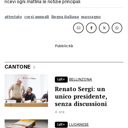
ricevi ogni mattina le notizie principali
attestato
corsi annuali
lingua italiana
massagno
CANTONE
laR+
BELLINZONA
Renato Sergi: un
unico presidente,
senza discussioni
4 ore
laR+
LUGANESE