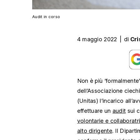
Audit in corso
4 maggio 2022
|
di
Cri
Non è più ‘formalmente’
dell’Associazione ciechi
(Unitas) l’incarico all’a
effettuare un
audit
sui c
volontarie e collaboratr
alto dirigente
. Il Dipart