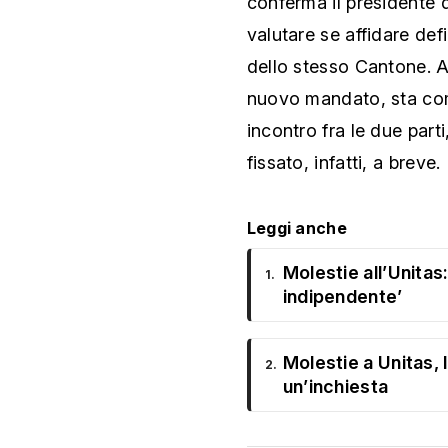
conferma il presidente d
valutare se affidare def
dello stesso Cantone. Au
nuovo mandato, sta co
incontro fra le due part
fissato, infatti, a breve.
Leggi anche
Molestie all’Unitas
1.
indipendente’
Molestie a Unitas,
2.
un’inchiesta