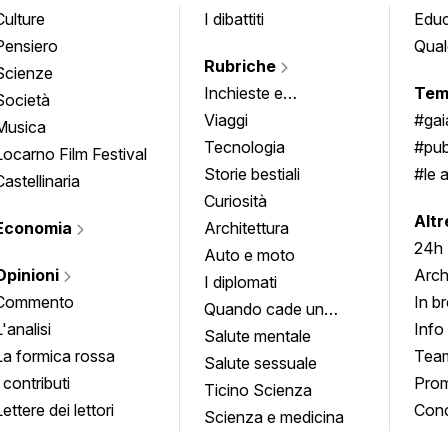
Culture
I dibattiti
Edu
Pensiero
Qual
Rubriche
Scienze
Inchieste e
Tem
Società
approfondimenti
Viaggi
#ga
Musica
Tecnologia
#pub
Locarno Film Festival
Storie bestiali
#le 
Castellinaria
Curiosità
info
Altr
Economia
Architettura
24h
Auto e moto
Opinioni
Arch
I diplomati
Commento
In b
Quando cade un
L'analisi
Info
quadro
Salute mentale
La formica rossa
Tea
Salute sessuale
I contributi
Prom
Ticino Scienza
Lettere dei lettori
Conc
Scienza e medicina