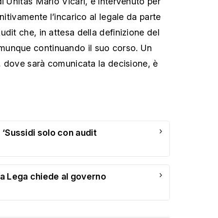
i Unitas Mario Vicari, è intervenuto per
initivamente l’incarico al legale da parte
dit che, in attesa della definizione del
munque continuando il suo corso. Un
i, dove sarà comunicata la decisione, è
›
: ‘Sussidi solo con audit
›
 la Lega chiede al governo