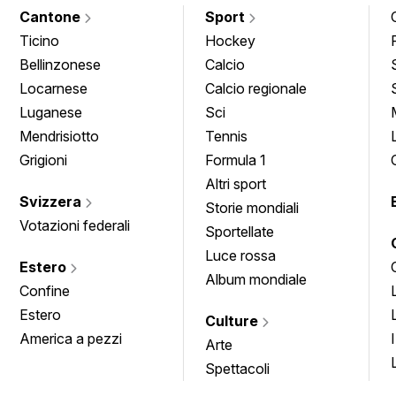
Cantone
Sport
Ticino
Hockey
Bellinzonese
Calcio
Locarnese
Calcio regionale
Luganese
Sci
Mendrisiotto
Tennis
Grigioni
Formula 1
Altri sport
Svizzera
Storie mondiali
Votazioni federali
Sportellate
Luce rossa
Estero
Album mondiale
Confine
Estero
Culture
America a pezzi
Arte
Spettacoli