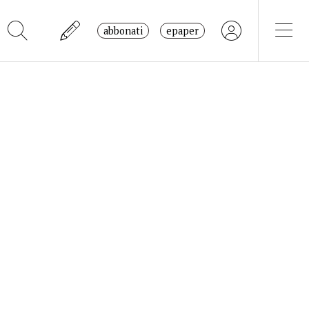
abbonati
epaper