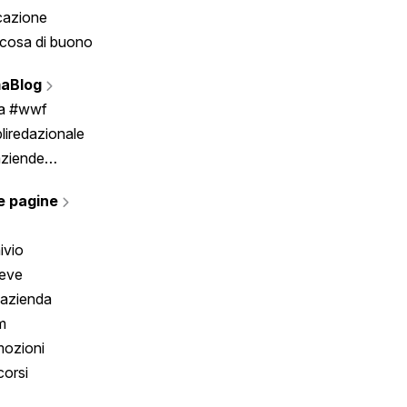
cazione
Tombola
cosa di buono
Fumetto
Vignette
aBlog
Scrivici
ia #wwf
liredazionale
aziende
rmano
e pagine
ivio
reve
 azienda
m
ozioni
orsi