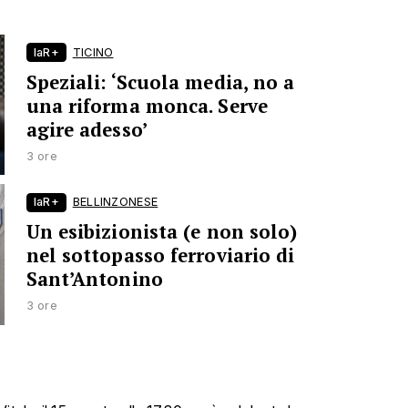
laR+
TICINO
Speziali: ‘Scuola media, no a
una riforma monca. Serve
agire adesso’
3 ore
laR+
BELLINZONESE
Un esibizionista (e non solo)
nel sottopasso ferroviario di
Sant’Antonino
3 ore