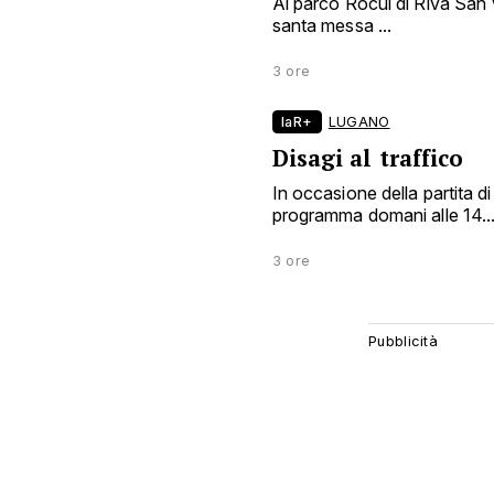
Al parco Rocul di Riva San Vi
santa messa ...
3 ore
laR+
LUGANO
Disagi al traffico
In occasione della partita d
programma domani alle 14..
3 ore