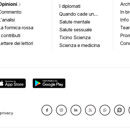
Opinioni
Arch
I diplomati
Commento
In b
Quando cade un
L'analisi
Info
quadro
Salute mentale
La formica rossa
Tea
Salute sessuale
I contributi
Prom
Ticino Scienza
Lettere dei lettori
Conc
Scienza e medicina
privacy