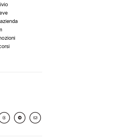
ivio
reve
 azienda
m
ozioni
orsi