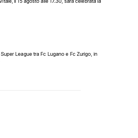
tale, il 15 agosto alle 17.30, sarà celebrata la
i Super League tra Fc Lugano e Fc Zurigo, in
.