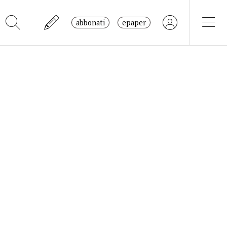
abbonati
epaper