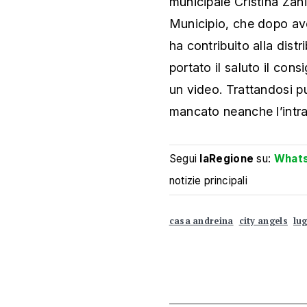
municipale Cristina Zan
Municipio, che dopo ave
ha contribuito alla distr
portato il saluto il con
un video. Trattandosi p
mancato neanche l’intrat
Segui
laRegione
su:
What
notizie principali
casa andreina
city angels
lu