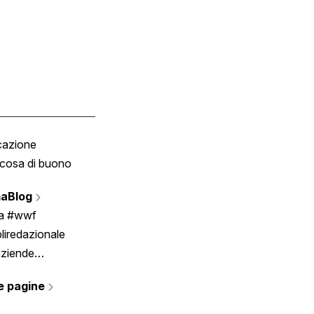
cazione
Tombola
cosa di buono
Fumetto
Vignette
aBlog
Scrivici
ia #wwf
liredazionale
aziende
rmano
e pagine