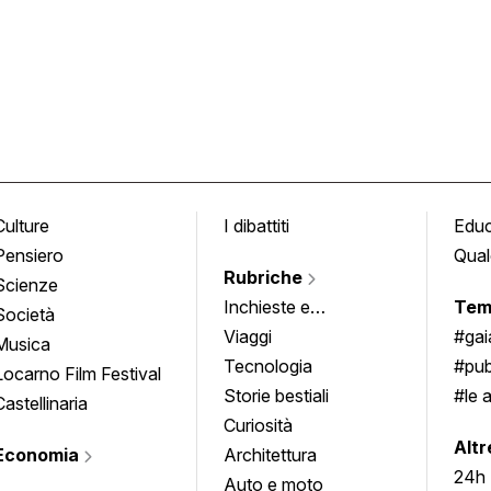
Culture
I dibattiti
Edu
Pensiero
Qual
Rubriche
Scienze
Inchieste e
Tem
Società
approfondimenti
Viaggi
#ga
Musica
Tecnologia
#pub
Locarno Film Festival
Storie bestiali
#le 
Castellinaria
Curiosità
info
Altr
Economia
Architettura
24h
Auto e moto