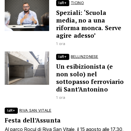
laR+
TICINO
Speziali: ‘Scuola
media, no a una
riforma monca. Serve
agire adesso’
1 ora
laR+
BELLINZONESE
Un esibizionista (e
non solo) nel
sottopasso ferroviario
di Sant’Antonino
1 ora
laR+
RIVA SAN VITALE
Festa dell’Assunta
Al parco Rocul di Riva San Vitale, il 15 agosto alle 17.30,