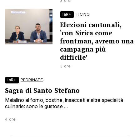
3 ore
laR+
TICINO
Elezioni cantonali,
‘con Sirica come
frontman, avremo una
campagna più
difficile’
3 ore
laR+
PEDRINATE
Sagra di Santo Stefano
Maialino al forno, costine, insaccati e altre specialità
culinarie: sono le gustose ...
4 ore