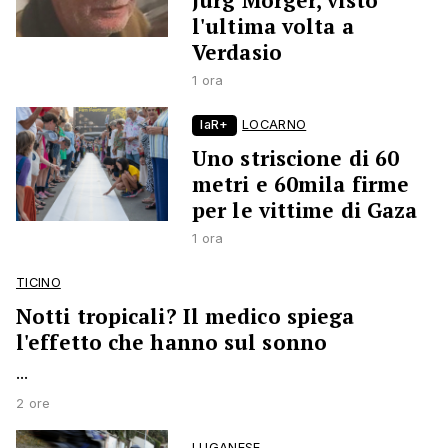
Jürg Morger, visto
l'ultima volta a
Verdasio
1 ora
laR+
LOCARNO
Uno striscione di 60
metri e 60mila firme
per le vittime di Gaza
1 ora
TICINO
Notti tropicali? Il medico spiega
l'effetto che hanno sul sonno
...
2 ore
LUGANESE