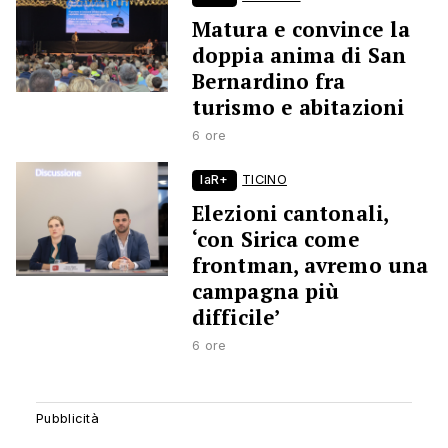
Matura e convince la
doppia anima di San
Bernardino fra
turismo e abitazioni
6 ore
laR+
TICINO
Elezioni cantonali,
‘con Sirica come
frontman, avremo una
campagna più
difficile’
6 ore