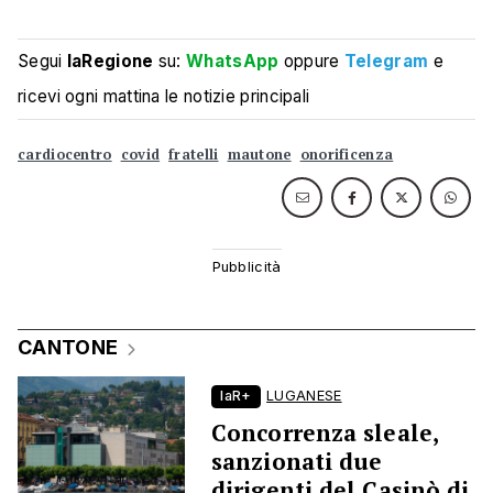
Segui
laRegione
su:
WhatsApp
oppure
Telegram
e
ricevi ogni mattina le notizie principali
cardiocentro
covid
fratelli
mautone
onorificenza
CANTONE
laR+
LUGANESE
Concorrenza sleale,
sanzionati due
dirigenti del Casinò di