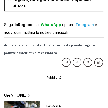
2.
piazze
Segui
laRegione
su:
WhatsApp
oppure
Telegram
e
ricevi ogni mattina le notizie principali
demolizione
ex macello
foletti
inchiesta penale
lugano
polizze assicurative
vicesindaco
CANTONE
LUGANESE