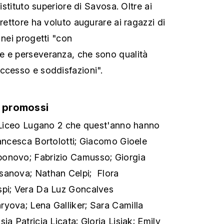
'istituto superiore di Savosa. Oltre ai
irettore ha voluto augurare ai ragazzi di
 nei progetti "con
e e perseveranza, che sono qualità
ccesso e soddisfazioni".
i promossi
l Liceo Lugano 2 che quest'anno hanno
rancesca Bortolotti; Giacomo Gioele
onovo; Fabrizio Camusso; Giorgia
sanova; Nathan Celpi; Flora
spi; Vera Da Luz Goncalves
yova; Lena Galliker; Sara Camilla
ia Patricia Licata; Gloria Lisjak; Emily