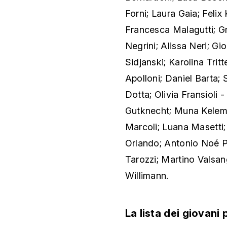
Forni; Laura Gaia; Feli
Francesca Malagutti; Gr
Negrini; Alissa Neri; G
Sidjanski; Karolina Trit
Apolloni; Daniel Barta;
Dotta; Olivia Fransioli 
Gutknecht; Muna Keleme
Marcoli; Luana Masetti;
Orlando; Antonio Noé P
Tarozzi; Martino Valsa
Willimann.
La lista dei giovani 