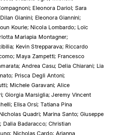
 Compagnoni; Eleonora Dariol; Sara
 Dilan Gianini; Eleonora Giannini;
moun Kourie; Nicola Lombardo; Loïc
rlotta Mariapia Montagner;
cibilia; Kevin Strepparava; Riccardo
acomo; Maya Zampetti; Francesco
ammarata; Andrea Casu; Delia Chiarani; Lia
ato; Prisca Degli Antoni;
utti; Michele Garavani; Alice
ri; Giorgia Marsiglia; Jeremy Vincent
lli; Elisa Orsi; Tatiana Pina
 Nicholas Quadri; Marina Santo; Giuseppe
 Dalia Badaracco; Christian
ung; Nicholas Cardo; Arianna