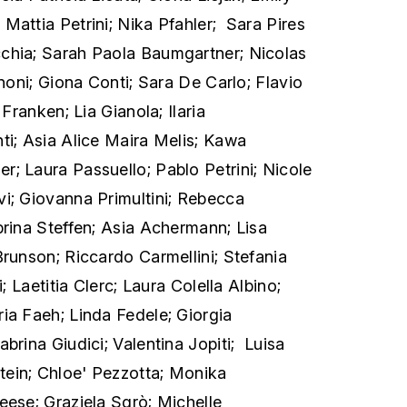
Mattia Petrini; Nika Pfahler; Sara Pires
chia; Sarah Paola Baumgartner; Nicolas
gnoni; Giona Conti; Sara De Carlo; Flavio
 Franken; Lia Gianola; Ilaria
ti; Asia Alice Maira Melis; Kawa
; Laura Passuello; Pablo Petrini; Nicole
i; Giovanna Primultini; Rebecca
brina Steffen; Asia Achermann; Lisa
Brunson; Riccardo Carmellini; Stefania
i; Laetitia Clerc; Laura Colella Albino;
ia Faeh; Linda Fedele; Giorgia
brina Giudici; Valentina Jopiti; Luisa
ein; Chloe' Pezzotta; Monika
eese; Graziela Sgrò; Michelle