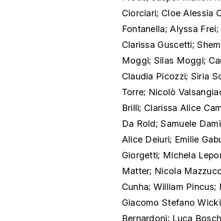
Ciorciari; Cloe Alessia
Fontanella; Alyssa Frei;
Clarissa Guscetti; She
Moggi; Silas Moggi; Ca
Claudia Picozzi; Siria S
Torre; Nicolò Valsangi
Brilli; Clarissa Alice C
Da Rold; Samuele Damin
Alice Deiuri; Emilie Gab
Giorgetti; Michela Lepo
Matter; Nicola Mazzucche
Cunha; William Pincus;
Giacomo Stefano Wicki;
Bernardoni; Luca Bosch