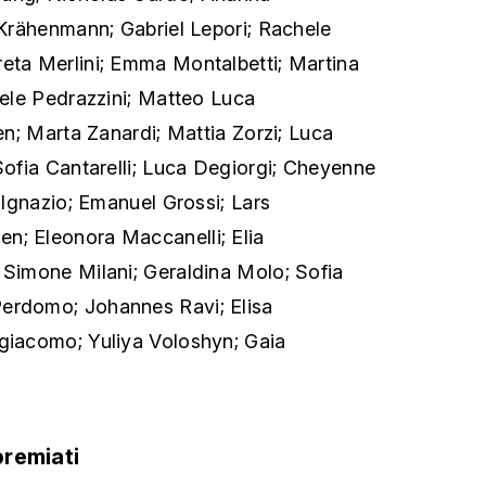
x Krähenmann; Gabriel Lepori; Rachele
eta Merlini; Emma Montalbetti; Martina
ioele Pedrazzini; Matteo Luca
ten; Marta Zanardi; Mattia Zorzi; Luca
 Sofia Cantarelli; Luca Degiorgi; Cheyenne
- Ignazio; Emanuel Grossi; Lars
n; Eleonora Maccanelli; Elia
 Simone Milani; Geraldina Molo; Sofia
erdomo; Johannes Ravi; Elisa
ngiacomo; Yuliya Voloshyn; Gaia
premiati