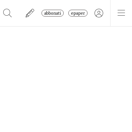
abbonati
epaper