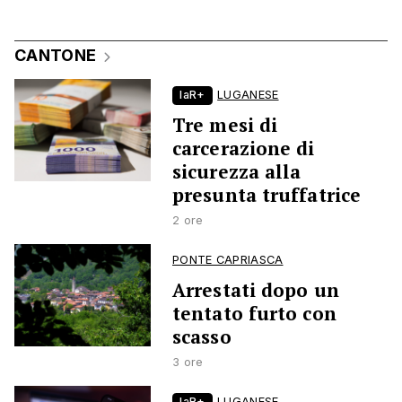
CANTONE
laR+
LUGANESE
Tre mesi di
carcerazione di
sicurezza alla
presunta truffatrice
2 ore
PONTE CAPRIASCA
Arrestati dopo un
tentato furto con
scasso
3 ore
laR+
LUGANESE