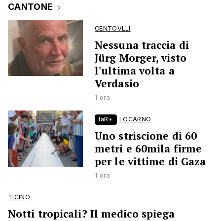
CANTONE
CENTOVLLI
Nessuna traccia di
Jürg Morger, visto
l'ultima volta a
Verdasio
1 ora
laR+
LOCARNO
Uno striscione di 60
metri e 60mila firme
per le vittime di Gaza
1 ora
TICINO
Notti tropicali? Il medico spiega