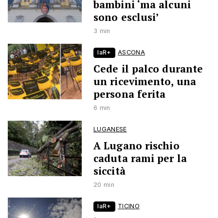
bambini ‘ma alcuni
sono esclusi’
3 min
laR+
ASCONA
Cede il palco durante
un ricevimento, una
persona ferita
6 min
LUGANESE
A Lugano rischio
caduta rami per la
siccità
20 min
laR+
TICINO