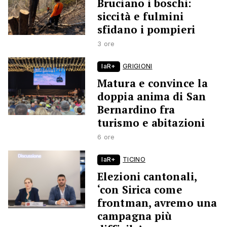
Bruciano i boschi:
siccità e fulmini
sfidano i pompieri
3 ore
laR+
GRIGIONI
Matura e convince la
doppia anima di San
Bernardino fra
turismo e abitazioni
6 ore
laR+
TICINO
Elezioni cantonali,
‘con Sirica come
frontman, avremo una
campagna più