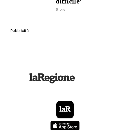
difficile’
6 ore