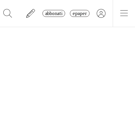
abbonati
epaper