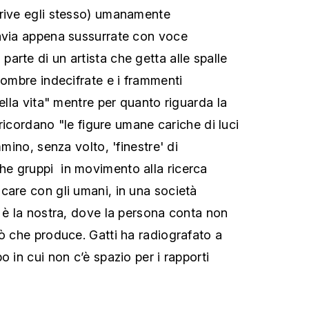
crive egli stesso) umanamente
tavia appena sussurrate con voce
arte di un artista che getta alle spalle
 ombre indecifrate e i frammenti
della vita" mentre per quanto riguarda la
i ricordano "le figure umane cariche di luci
mmino, senza volto, 'finestre' di
e gruppi in movimento alla ricerca
care con gli umani, in una società
o è la nostra, dove la persona conta non
iò che produce. Gatti ha radiografato a
o in cui non c’è spazio per i rapporti