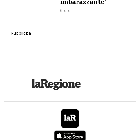
imbarazzante’
6 ore