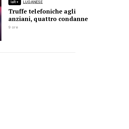
laR+
LUGANESE
Truffe telefoniche agli
anziani, quattro condanne
9 ore