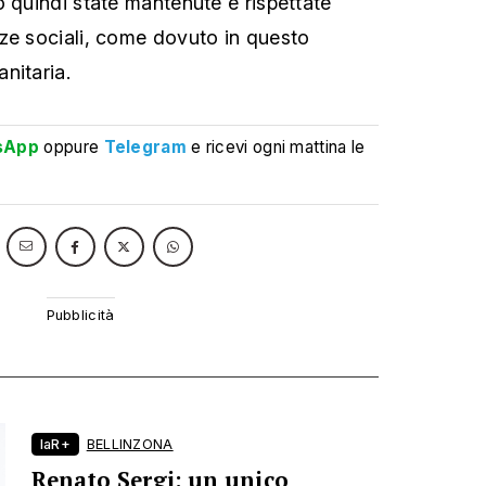
o quindi state mantenute e rispettate
ze sociali, come dovuto in questo
nitaria.
sApp
oppure
Telegram
e ricevi ogni mattina le
laR+
BELLINZONA
Renato Sergi: un unico