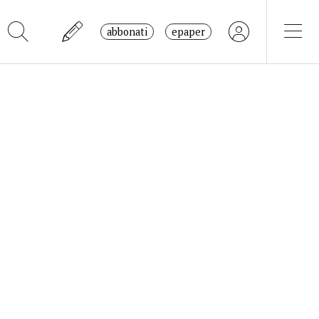
abbonati
epaper