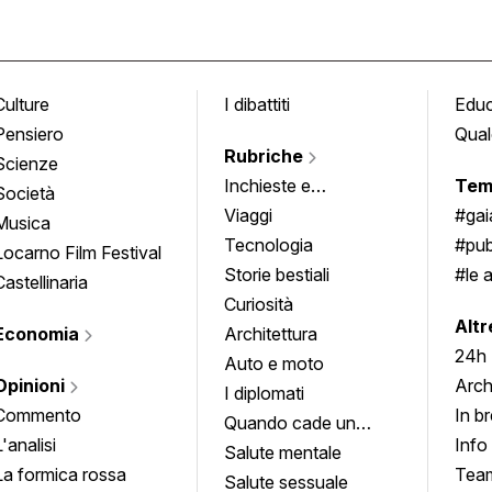
Culture
I dibattiti
Edu
Pensiero
Qual
Rubriche
Scienze
Inchieste e
Tem
Società
approfondimenti
Viaggi
#ga
Musica
Tecnologia
#pub
Locarno Film Festival
Storie bestiali
#le 
Castellinaria
Curiosità
info
Altr
Economia
Architettura
24h
Auto e moto
Opinioni
Arch
I diplomati
Commento
In b
Quando cade un
L'analisi
Info
quadro
Salute mentale
La formica rossa
Tea
Salute sessuale