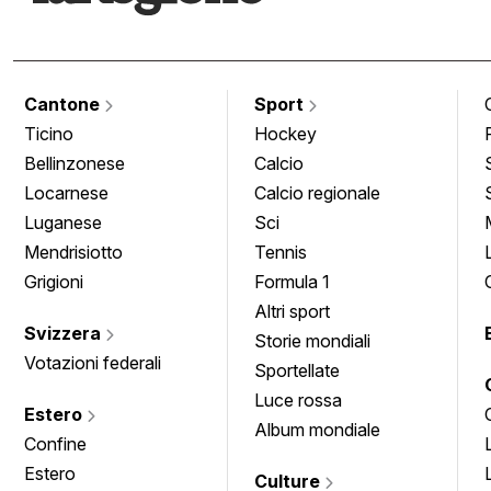
Cantone
Sport
Ticino
Hockey
Bellinzonese
Calcio
Locarnese
Calcio regionale
Luganese
Sci
Mendrisiotto
Tennis
Grigioni
Formula 1
Altri sport
Svizzera
Storie mondiali
Votazioni federali
Sportellate
Luce rossa
Estero
Album mondiale
Confine
Estero
Culture