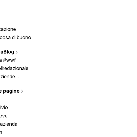
cazione
Tombola
cosa di buono
Fumetto
Vignette
aBlog
Scrivici
ia #wwf
liredazionale
aziende
rmano
e pagine
ivio
reve
 azienda
m