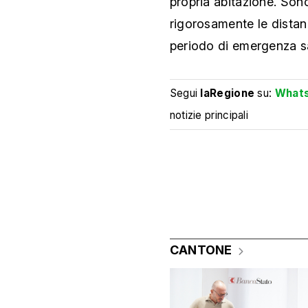
propria abitazione. Son
rigorosamente le distan
periodo di emergenza sa
Segui
laRegione
su:
What
notizie principali
CANTONE