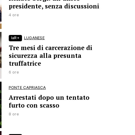
presidente, senza discussioni
4 ore
laR+
LUGANESE
Tre mesi di carcerazione di
sicurezza alla presunta
truffatrice
6 ore
PONTE CAPRIASCA
Arrestati dopo un tentato
furto con scasso
8 ore