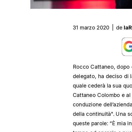
31 marzo 2020
|
de
la
Rocco Cattaneo, dopo ol
delegato, ha deciso di l
quale cederà la sua quot
Cattaneo Colombo e al f
conduzione dell’azienda
della continuità". Una s
queste parole: “È mia i