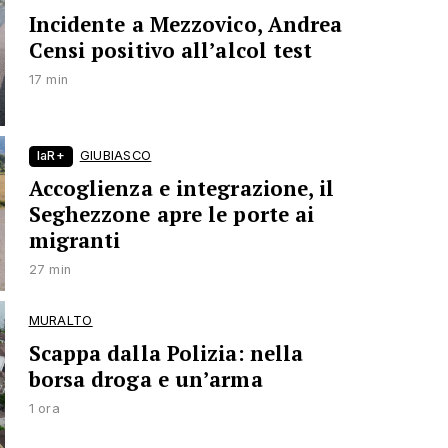
Incidente a Mezzovico, Andrea
Censi positivo all’alcol test
17 min
laR+
GIUBIASCO
Accoglienza e integrazione, il
Seghezzone apre le porte ai
migranti
27 min
MURALTO
Scappa dalla Polizia: nella
borsa droga e un’arma
1 ora