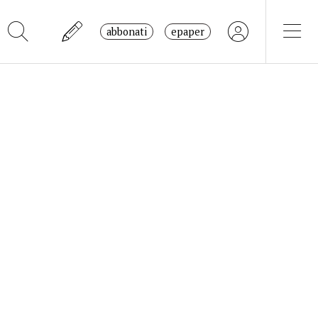
abbonati
epaper