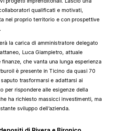
i progetti imprenditoriali. Lascio una
llaboratori qualificati e motivati,
ta nel proprio territorio e con prospettive
.
nderà la carica di amministratore delegato
attaneo, Luca Giampietro, attuale
e finanze, che vanta una lunga esperienza
rburoil è presente in Ticino da quasi 70
a saputo trasformarsi e adattarsi ai
 per rispondere alle esigenze della
che ha richiesto massicci investimenti, ma
stante sviluppo dell’azienda.
 depositi di Rivera e Bironico