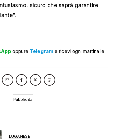
ntusiasmo, sicuro che saprà garantire
lante”.
sApp
oppure
Telegram
e ricevi ogni mattina le
LUGANESE