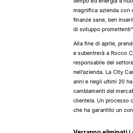
tempo ed energia a nuov
magnifica azienda con co
finanze sane, ben inseri
di sviluppo promettenti”
Alla fine di aprile, pre
e subentrerà a Rocco C
responsabile del settor
nell’azienda. La City Ca
anni e negli ultimi 20 h
cambiamenti del mercato
clientela. Un processo 
che ha garantito un con
Verranno eliminati i