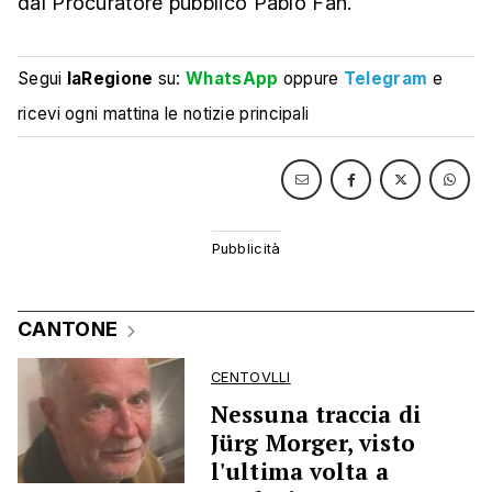
dal Procuratore pubblico Pablo Fäh.
Segui
laRegione
su:
WhatsApp
oppure
Telegram
e
ricevi ogni mattina le notizie principali
CANTONE
CENTOVLLI
Nessuna traccia di
Jürg Morger, visto
l'ultima volta a