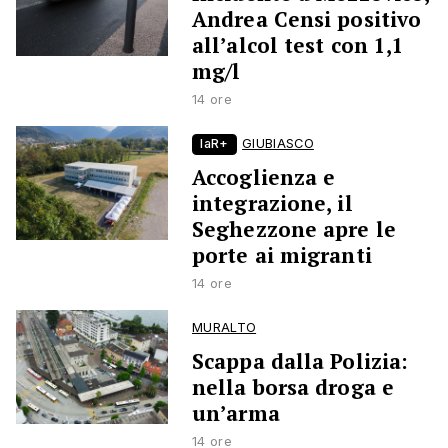
Andrea Censi positivo
all’alcol test con 1,1
mg/l
14 ore
laR+
GIUBIASCO
Accoglienza e
integrazione, il
Seghezzone apre le
porte ai migranti
14 ore
MURALTO
Scappa dalla Polizia:
nella borsa droga e
un’arma
14 ore