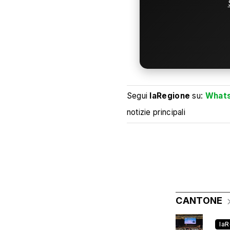
Segui
laRegione
su:
What
notizie principali
CANTONE
la