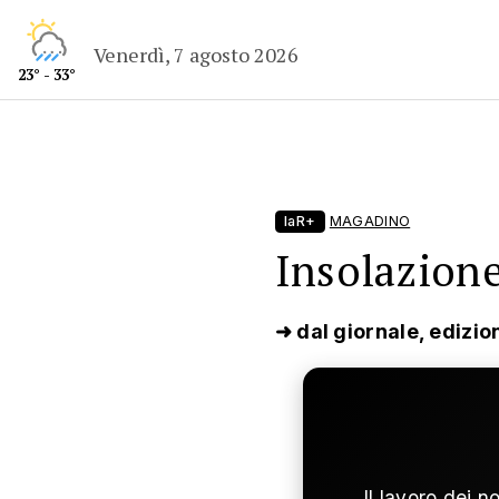
Venerdì, 7 agosto 2026
23° - 33°
laR+
MAGADINO
Insolazion
➜ dal giornale, edizio
Il lavoro dei n