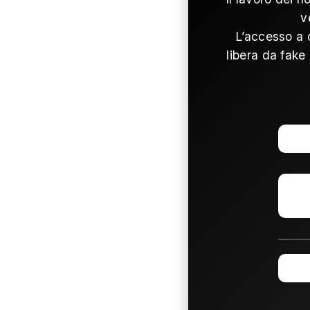
v
L’accesso a 
libera da fake 