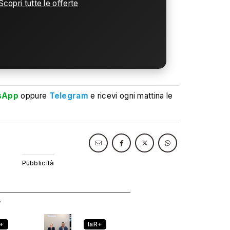
Scopri tutte le offerte
sApp
oppure
Telegram
e ricevi ogni mattina le
R+
laR+