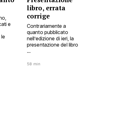
libro, errata
corrige
no,
ati e
Contrariamente a
quanto pubblicato
 le
nell’edizione di ieri, la
presentazione del libro
...
58 min