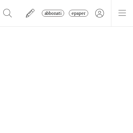
abbonati
epaper