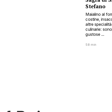
Stefano
Maialino al for
costine, insacc
altre specialità
culinarie: sono
gustose ...
58 min