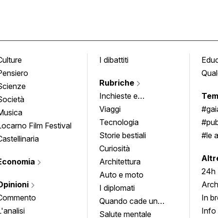
Culture
I dibattiti
Edu
Pensiero
Qual
Rubriche
Scienze
Inchieste e
Tem
Società
approfondimenti
Viaggi
#ga
Musica
Tecnologia
#pub
Locarno Film Festival
Storie bestiali
#le 
Castellinaria
Curiosità
info
Altr
Economia
Architettura
24h
Auto e moto
Opinioni
Arch
I diplomati
Commento
In b
Quando cade un
L'analisi
Info
quadro
Salute mentale