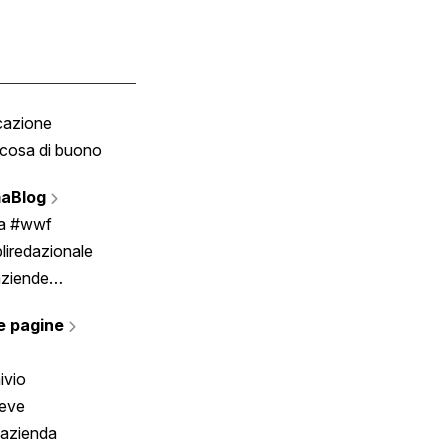
cazione
Tombola
cosa di buono
Fumetto
Vignette
aBlog
Scrivici
ia #wwf
liredazionale
aziende
rmano
e pagine
ivio
reve
 azienda