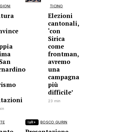
GIONI
TICINO
tura
Elezioni
cantonali,
nvince
‘con
Sirica
ppia
come
ima
frontman,
 San
avremo
rnardino
una
a
campagna
rismo
più
difficile’
itazioni
23 min
in
ATE
laR+
BOSCO GURIN
Santo
Presentazione