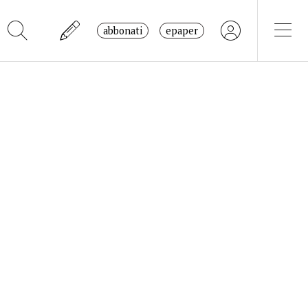
abbonati
epaper