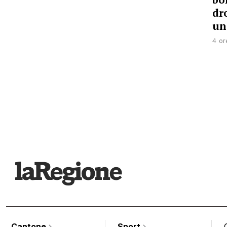
dr
un
4 or
Cantone
Sport