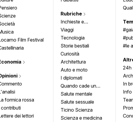
Pensiero
Qual
Rubriche
Scienze
Inchieste e
Tem
Società
approfondimenti
Viaggi
#ga
Musica
Tecnologia
#pub
Locarno Film Festival
Storie bestiali
#le 
Castellinaria
Curiosità
info
Altr
Economia
Architettura
24h
Auto e moto
Opinioni
Arch
I diplomati
Commento
In b
Quando cade un
L'analisi
Info
quadro
Salute mentale
La formica rossa
Tea
Salute sessuale
I contributi
Prom
Ticino Scienza
Lettere dei lettori
Conc
Scienza e medicina