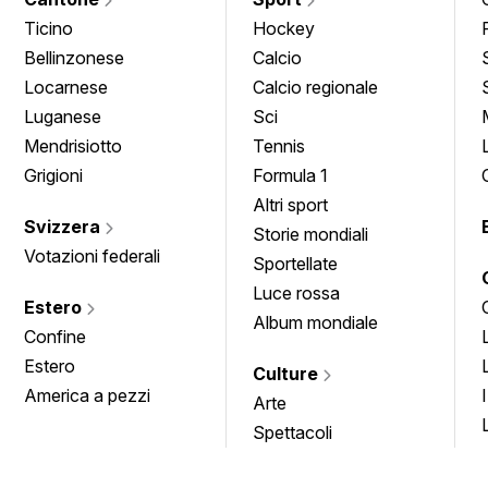
Ticino
Hockey
Bellinzonese
Calcio
Locarnese
Calcio regionale
Luganese
Sci
Mendrisiotto
Tennis
Grigioni
Formula 1
Altri sport
Svizzera
Storie mondiali
Votazioni federali
Sportellate
Luce rossa
Estero
Album mondiale
Confine
Estero
Culture
America a pezzi
Arte
Spettacoli