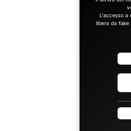
v
L’accesso a 
libera da fake 