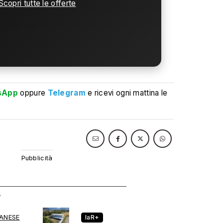
Scopri tutte le offerte
sApp
oppure
Telegram
e ricevi ogni mattina le
ANESE
laR+