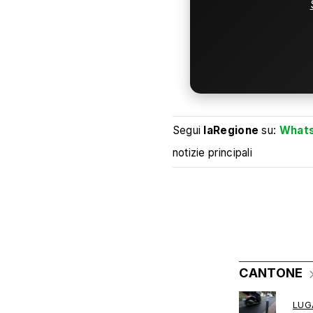
Segui
laRegione
su:
What
notizie principali
CANTONE
LUG