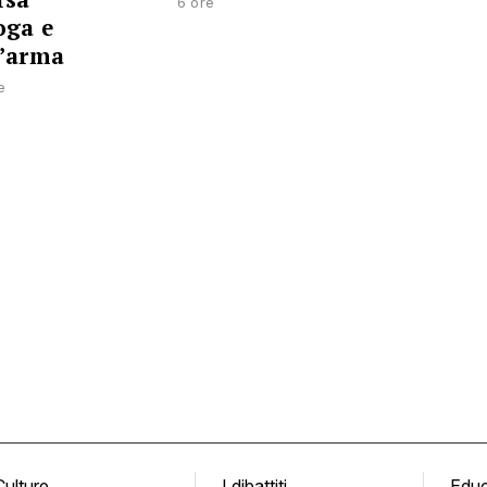
6 ore
oga e
’arma
e
Culture
I dibattiti
Edu