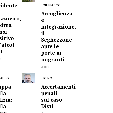
cidente
GIUBIASCO
Accoglienza
zzovico,
e
drea
integrazione,
nsi
il
sitivo
Seghezzone
’alcol
apre le
st
porte ai
migranti
e
3 ore
ALTO
TICINO
appa
Accertamenti
lla
penali
izia:
sul caso
lla
Disti
rsa