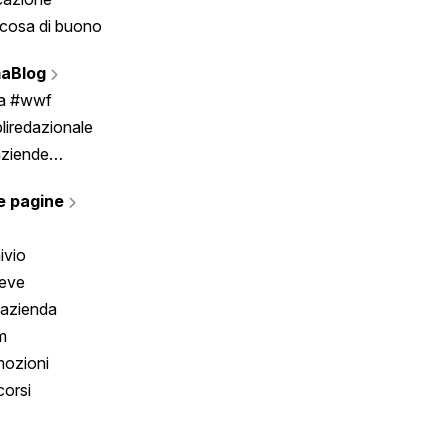
cosa di buono
Fumetto
Vignette
aBlog
Scrivici
ia #wwf
liredazionale
aziende
rmano
e pagine
ivio
reve
 azienda
m
ozioni
orsi