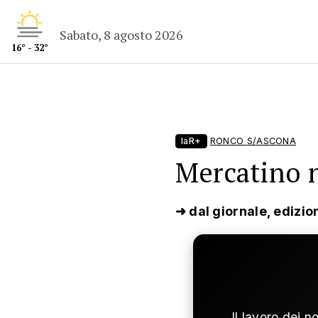
Sabato, 8 agosto 2026
16° - 32°
laR+
RONCO S/ASCONA
Mercatino 
➜ dal giornale, edizio
Il lavoro dei n