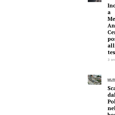
In
a
Me
An
Ce
po
all
te
3 or
MUR
Sc
da
Pol
ne
bo