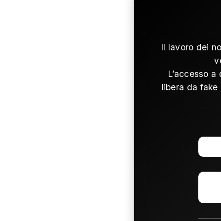
Il lavoro dei n
v
L’accesso a 
libera da fake 