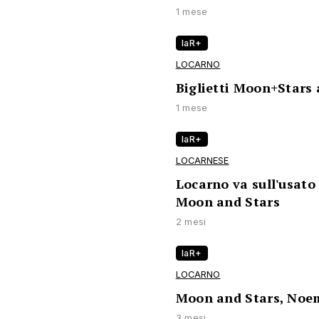
1 mese
laR+
LOCARNO
Biglietti Moon+Stars 
1 mese
laR+
LOCARNESE
Locarno va sull'usato 
Moon and Stars
2 mesi
laR+
LOCARNO
Moon and Stars, Noem
3 mesi