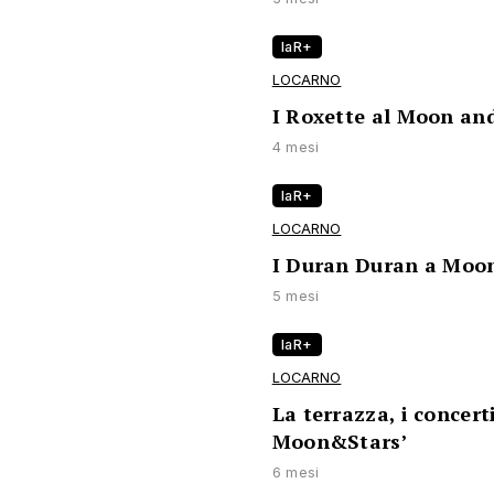
laR+
LOCARNO
I Roxette al Moon an
4 mesi
laR+
LOCARNO
I Duran Duran a Moon
5 mesi
laR+
LOCARNO
La terrazza, i concerti
Moon&Stars’
6 mesi