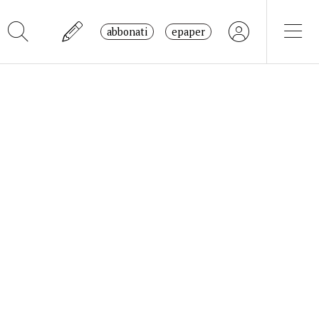
abbonati
epaper