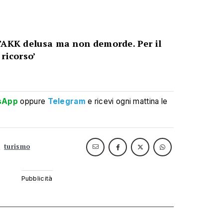
TAKK delusa ma non demorde. Per il
ricorso’
sApp
oppure
Telegram
e ricevi ogni mattina le
s
turismo