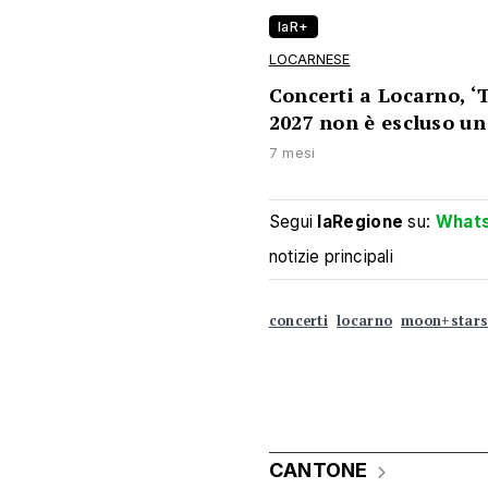
laR+
LOCARNESE
Concerti a Locarno, ‘
2027 non è escluso un 
7 mesi
Segui
laRegione
su:
What
notizie principali
concerti
locarno
moon+star
CANTONE