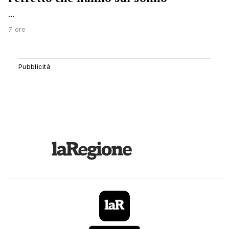
...
7 ore