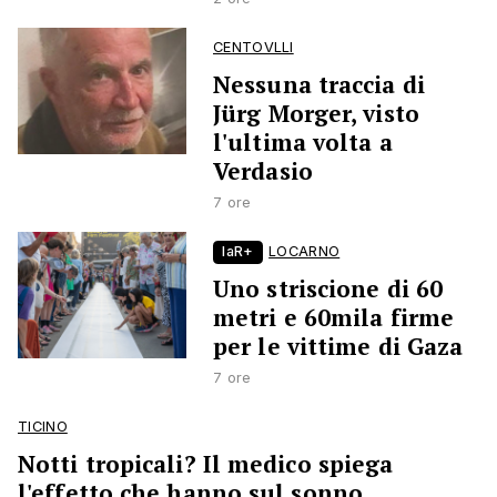
CENTOVLLI
Nessuna traccia di
Jürg Morger, visto
l'ultima volta a
Verdasio
7 ore
laR+
LOCARNO
Uno striscione di 60
metri e 60mila firme
per le vittime di Gaza
7 ore
TICINO
Notti tropicali? Il medico spiega
l'effetto che hanno sul sonno