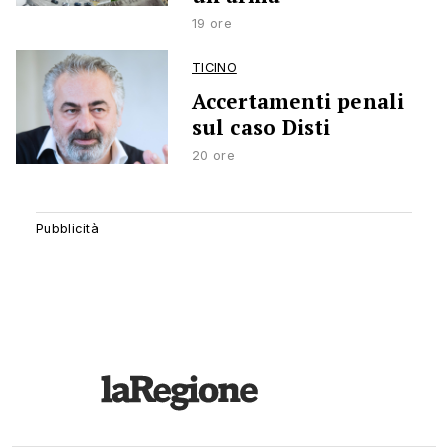
19 ore
TICINO
Accertamenti penali
sul caso Disti
20 ore