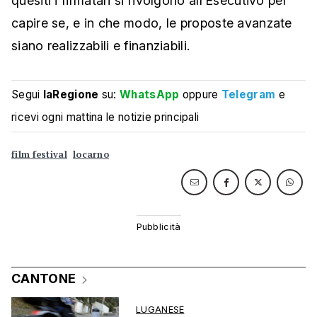
quesiti i firmatari si rivolgono all’Esecutivo per
capire se, e in che modo, le proposte avanzate
siano realizzabili e finanziabili.
Segui
laRegione
su:
WhatsApp
oppure
Telegram
e
ricevi ogni mattina le notizie principali
film festival
locarno
CANTONE
LUGANESE