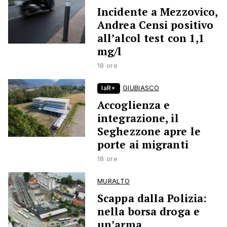
Incidente a Mezzovico,
Andrea Censi positivo
all’alcol test con 1,1
mg/l
18 ore
laR+
GIUBIASCO
Accoglienza e
integrazione, il
Seghezzone apre le
porte ai migranti
18 ore
MURALTO
Scappa dalla Polizia:
nella borsa droga e
un’arma