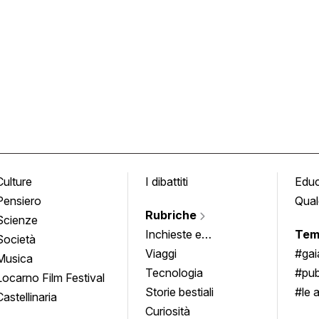
Culture
I dibattiti
Edu
Pensiero
Qual
Rubriche
Scienze
Inchieste e
Tem
Società
approfondimenti
Viaggi
#ga
Musica
Tecnologia
#pub
Locarno Film Festival
Storie bestiali
#le 
Castellinaria
Curiosità
info