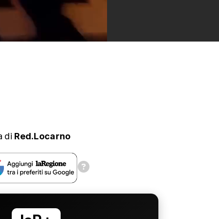
a
di
Red.Locarno