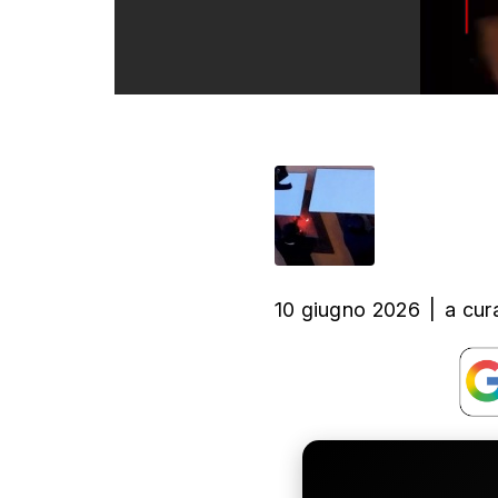
10 giugno 2026
|
a cur