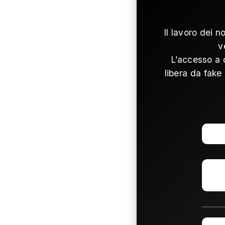
Il lavoro dei n
v
L’accesso a 
libera da fake 