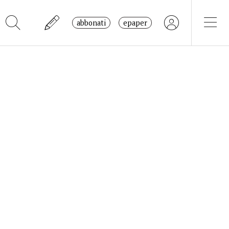
abbonati
epaper