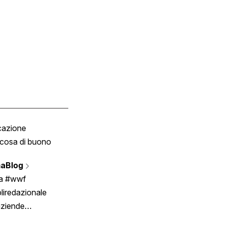
cazione
Tombola
cosa di buono
Fumetto
Vignette
aBlog
Scrivici
ia #wwf
liredazionale
aziende
rmano