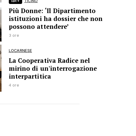
laR+
TICINO
Più Donne: ‘Il Dipartimento
istituzioni ha dossier che non
possono attendere’
3 ore
LOCARNESE
La Cooperativa Radice nel
mirino di un'interrogazione
interpartitica
4 ore