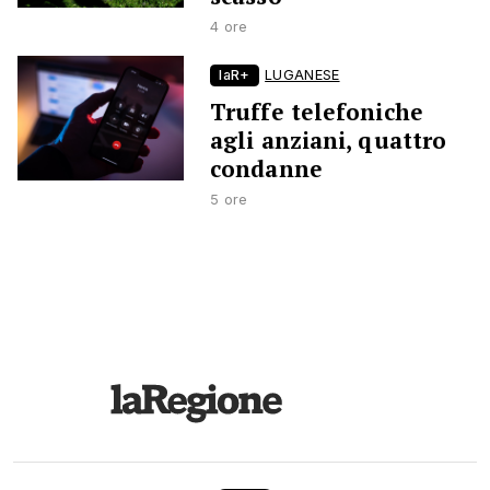
4 ore
laR+
LUGANESE
Truffe telefoniche
agli anziani, quattro
condanne
5 ore