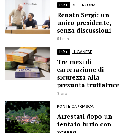
laR+
BELLINZONA
Renato Sergi: un
unico presidente,
senza discussioni
51 min
laR+
LUGANESE
Tre mesi di
carcerazione di
sicurezza alla
presunta truffatrice
3 ore
PONTE CAPRIASCA
Arrestati dopo un
tentato furto con
scasso