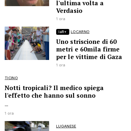
l'ultima volta a
Verdasio
1 ora
laR+
LOCARNO
Uno striscione di 60
metri e 60mila firme
per le vittime di Gaza
1 ora
TICINO
Notti tropicali? Il medico spiega
l'effetto che hanno sul sonno
...
1 ora
LUGANESE