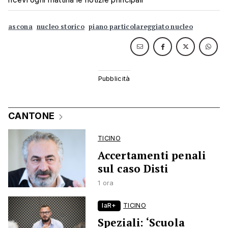
ascona
nucleo storico
piano particolareggiato nucleo
CANTONE
TICINO
Accertamenti penali
sul caso Disti
1 ora
laR+
TICINO
Speziali: ‘Scuola