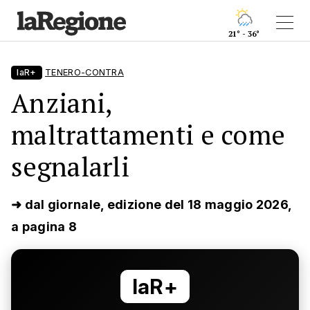
21° - 36°
laR+
TENERO-CONTRA
Anziani,
maltrattamenti e come
segnalarli
➜ dal giornale, edizione del 18 maggio 2026,
a pagina 8
laR+