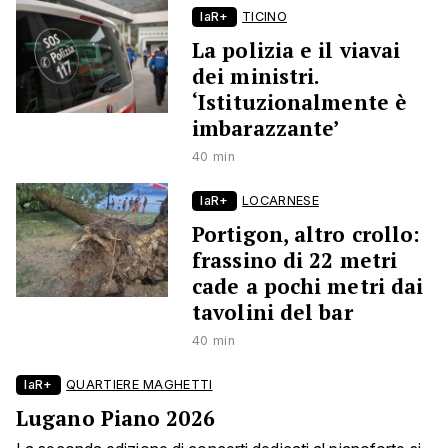
laR+
TICINO
La polizia e il viavai
dei ministri.
‘Istituzionalmente è
imbarazzante’
40 min
laR+
LOCARNESE
Portigon, altro crollo:
frassino di 22 metri
cade a pochi metri dai
tavolini del bar
40 min
laR+
QUARTIERE MAGHETTI
Lugano Piano 2026