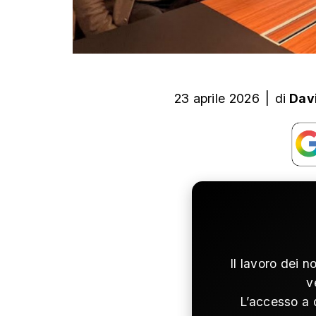
23 aprile 2026
|
di
Dav
Il lavoro dei n
v
L’accesso a 