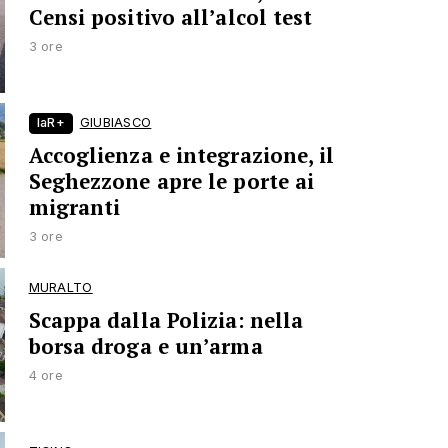
Censi positivo all’alcol test
3 ore
laR+
GIUBIASCO
Accoglienza e integrazione, il
Seghezzone apre le porte ai
migranti
3 ore
MURALTO
Scappa dalla Polizia: nella
borsa droga e un’arma
4 ore