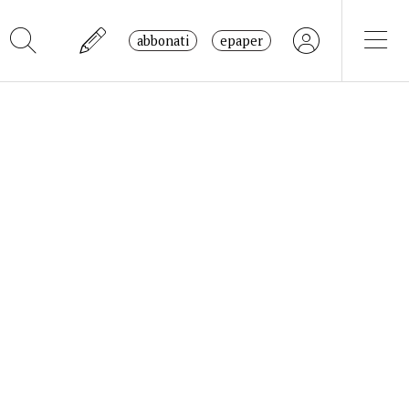
abbonati
epaper