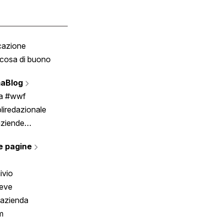
cazione
Tombola
cosa di buono
Fumetto
Vignette
aBlog
Scrivici
ia #wwf
liredazionale
aziende
rmano
e pagine
ivio
reve
 azienda
m