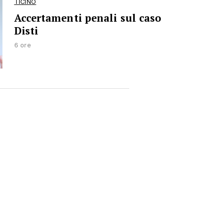
TICINO
Accertamenti penali sul caso
Disti
6 ore