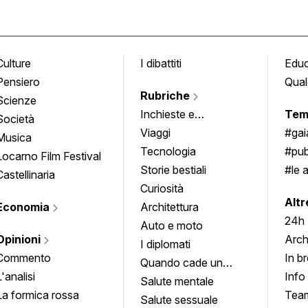
Culture
I dibattiti
Edu
Pensiero
Qual
Rubriche
Scienze
Inchieste e
Tem
Società
approfondimenti
Viaggi
#ga
Musica
Tecnologia
#pub
Locarno Film Festival
Storie bestiali
#le 
Castellinaria
Curiosità
info
Altr
Economia
Architettura
24h
Auto e moto
Opinioni
Arch
I diplomati
Commento
In b
Quando cade un
L'analisi
Info
quadro
Salute mentale
La formica rossa
Tea
Salute sessuale